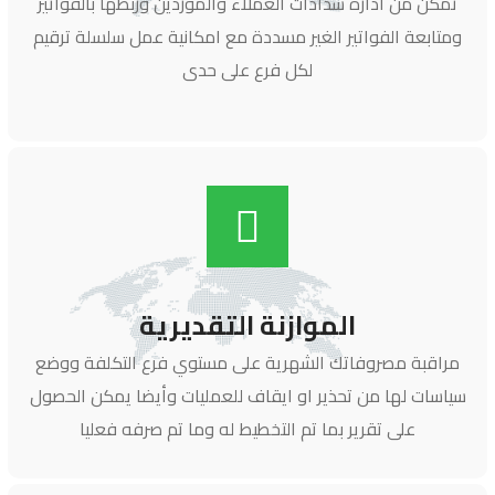
تمكن من ادارة سدادات العملاء والموردين وربطها بالفواتير
ومتابعة الفواتير الغير مسددة مع امكانية عمل سلسلة ترقيم
لكل فرع على حدى
الموازنة التقديرية
مراقبة مصروفاتك الشهرية على مستوي فرع التكلفة ووضع
سياسات لها من تحذير او ايقاف للعمليات وأيضا يمكن الحصول
على تقرير بما تم التخطيط له وما تم صرفه فعليا